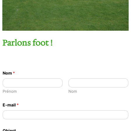
Parlons foot !
Nom
*
Prénom
Nom
E-mail
*
Object